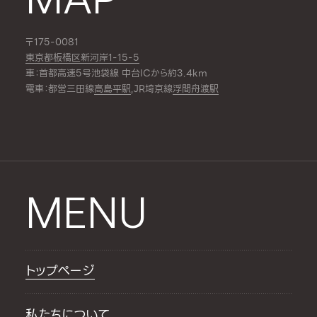
〒175-0081
東京都板橋区新河岸1-15-5
車：首都高速5号池袋線 中台ICから約3.4km
電車：都営三田線
高島平駅
,JR埼京線
浮間舟渡駅
MENU
トップページ
私たちについて