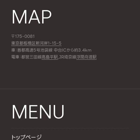
MAP
〒175-0081
東京都板橋区新河岸1-15-5
車：首都高速5号池袋線 中台ICから約3.4km
電車：都営三田線
高島平駅
,JR埼京線
浮間舟渡駅
MENU
トップページ