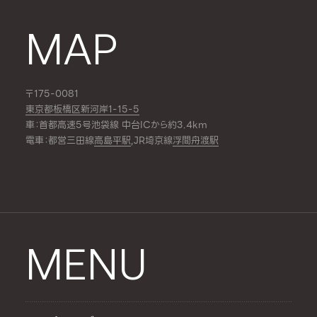
MAP
〒175-0081
東京都板橋区新河岸1-15-5
車：首都高速5号池袋線 中台ICから約3.4km
電車：都営三田線
高島平駅
,JR埼京線
浮間舟渡駅
MENU