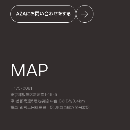
AZAにお問い合わせをする
MAP
〒175-0081
東京都板橋区新河岸1-15-5
車：首都高速5号池袋線 中台ICから約3.4km
電車：都営三田線
高島平駅
,JR埼京線
浮間舟渡駅