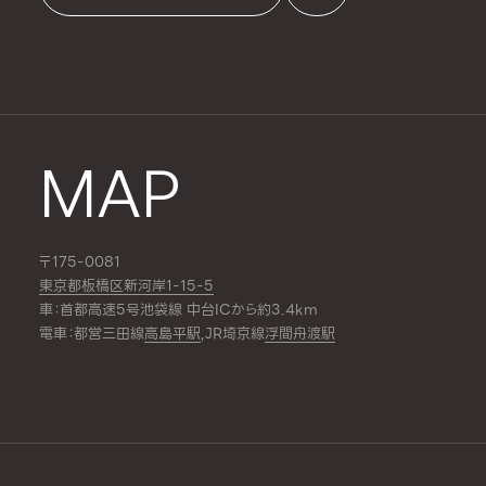
MAP
〒175-0081
東京都板橋区新河岸1-15-5
車：首都高速5号池袋線 中台ICから約3.4km
電車：都営三田線
高島平駅
,JR埼京線
浮間舟渡駅