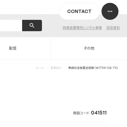
CONTACT
映像音響機材レンタル事業
技術資料
配信
その他
ホーム
事業紹介
無線伝送装置送信機（WIT04-QS-TX）
041511
商品コード：