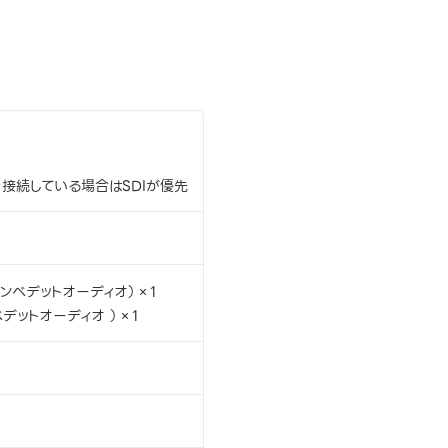
Iを接続している場合はSDIが優先
エンベデットオーディオ）×1
ベデットオーディオ ）×1