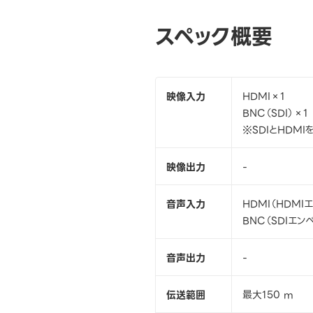
スペック概要
映像入力
HDMI×1
BNC（SDI）×1
※SDIとHDM
映像出力
-
音声入力
HDMI（HDMI
BNC（SDIエン
音声出力
-
伝送範囲
最大150 m