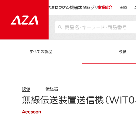
レンタル機器カタログサイト
運営会社サイトトップ
私たちについて
会社情報
事業紹介
実績
すべての製品
映像
映像
伝送器
無線伝送装置送信機（WIT04
Accsoon