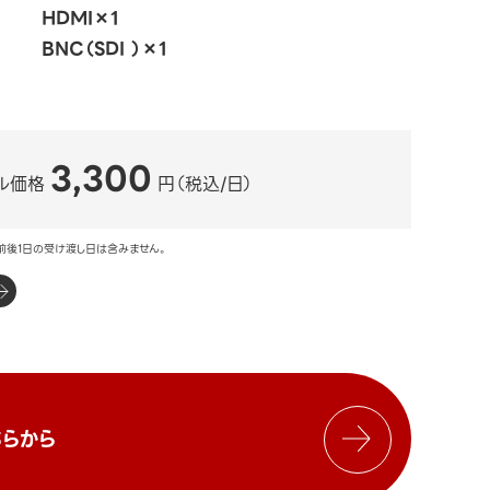
HDMI×1
BNC（SDI ）×1
3,300
ル価格
円（税込/日）
前後1日の受け渡し日は含みません。
らから