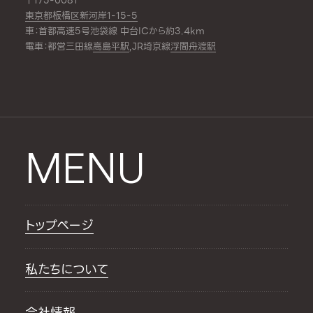
〒175-0081
東京都板橋区新河岸1-15-5
車：首都高速5号池袋線 中台ICから約3.4km
電車：都営三田線
高島平駅
,JR埼京線
浮間舟渡駅
MENU
トップページ
私たちについて
会社情報