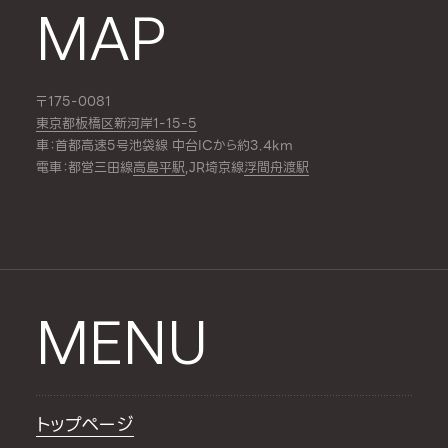
MAP
〒175-0081
東京都板橋区新河岸1-15-5
車：首都高速5号池袋線 中台ICから約3.4km
電車：都営三田線
高島平駅
,JR埼京線
浮間舟渡駅
MENU
トップページ