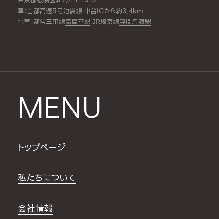
東京都板橋区新河岸1-15-5
車：首都高速5号池袋線 中台ICから約3.4km
電車：都営三田線
高島平駅
,JR埼京線
浮間舟渡駅
MENU
トップページ
私たちについて
会社情報