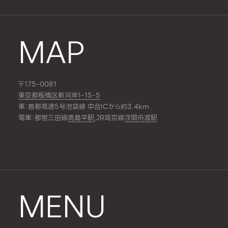
MAP
〒175-0081
東京都板橋区新河岸1-15-5
車：首都高速5号池袋線 中台ICから約3.4km
電車：都営三田線
高島平駅
,JR埼京線
浮間舟渡駅
MENU