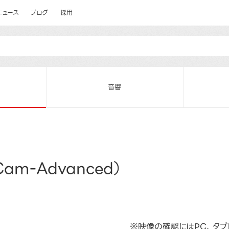
ニュース
ブログ
採用
音響
m-Advanced）
※映像の確認にはPC、タブ