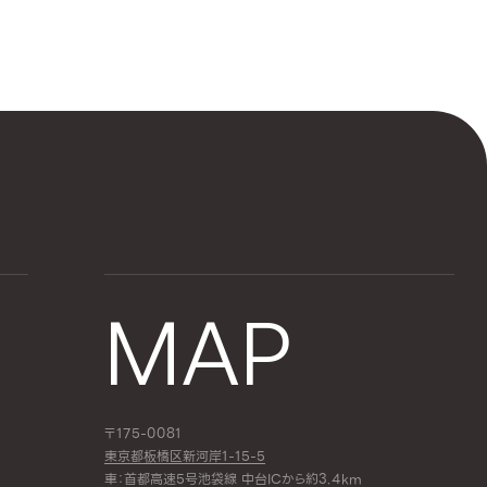
MAP
〒175-0081
東京都板橋区新河岸1-15-5
車：首都高速5号池袋線 中台ICから約3.4km