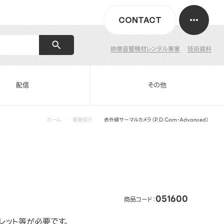
CONTACT
映像音響機材レンタル事業
技術資料
配信
その他
ホーム
事業紹介
赤外線サーマルカメラ（P.D.Cam-Advanced）
051600
商品コード：
レット等が必要です。