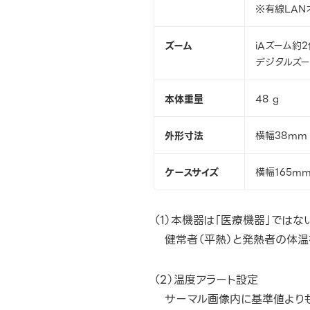
※有線LANオ
ズーム
iAズーム約2
デジタルズー
本体重量
48 g
外形寸法
横幅38mm
ケースサイズ
横幅165mm
（1）本機器は「医療機器」では
健常者（平熱）と発熱者の体温
（2）温度アラート設定
サーマル画像内に基準値よりも