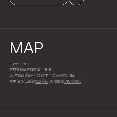
MAP
〒175-0081
東京都板橋区新河岸1-15-5
車：首都高速5号池袋線 中台ICから約3.4km
電車：都営三田線
高島平駅
,JR埼京線
浮間舟渡駅