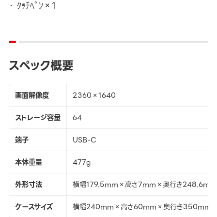
ﾀｯﾁﾍﾟﾝ×1
スペック概要
画面解像度
2360×1640
ストレージ容量
64
端子
USB-C
本体重量
477g
外形寸法
横幅179.5mm×高さ7mm×奥行き248.6mm
ケースサイズ
横幅240mm×高さ60mm×奥行き350mm