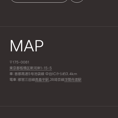
MAP
〒175-0081
東京都板橋区新河岸1-15-5
車：首都高速5号池袋線 中台ICから約3.4km
電車：都営三田線
高島平駅
,JR埼京線
浮間舟渡駅