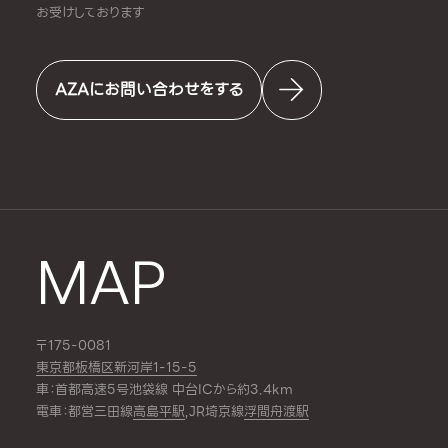
お受けしております
AZAにお問い合わせをする
MAP
〒175-0081
東京都板橋区新河岸1-15-5
車：首都高速5号池袋線 中台ICから約3.4km
電車：都営三田線
高島平駅
,JR埼京線
浮間舟渡駅