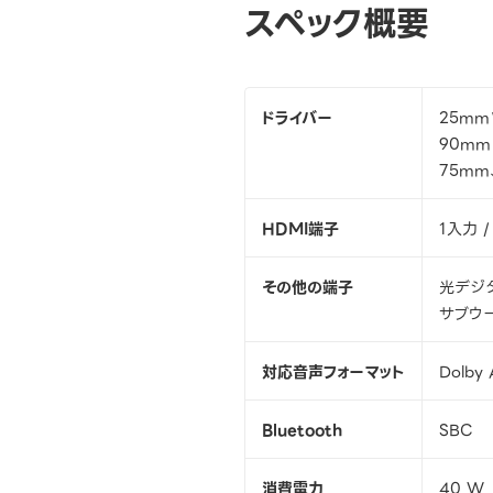
スペック概要
ドライバー
25mm
90m
75m
HDMI端子
1入力 /
その他の端子
光デジタ
サブウ
対応音声フォーマット
Dolby
Bluetooth
SBC
消費電力
40 W