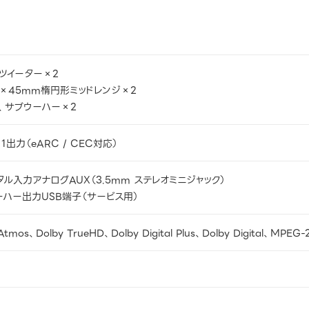
ツイーター×2
m×45mm楕円形ミッドレンジ×2
m、サブウーハー×2
 1出力（eARC / CEC対応）
ル入力アナログAUX（3.5mm ステレオミニジャック）
ーハー出力USB端子（サービス用）
 Atmos、Dolby TrueHD、Dolby Digital Plus、Dolby Digital、