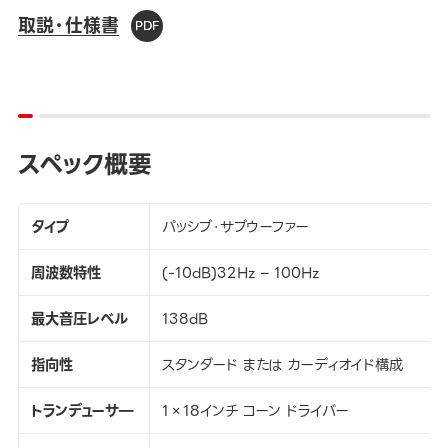
取説・仕様書
スペック概要
タイプ
パッシブ・サブウーファー
周波数特性
(-10dB)32Hz – 100Hz
最大音圧レベル
138dB
指向性
スタンダード または カーディオイド構成
トランデューサ―
1×18インチ コーン ドライバー