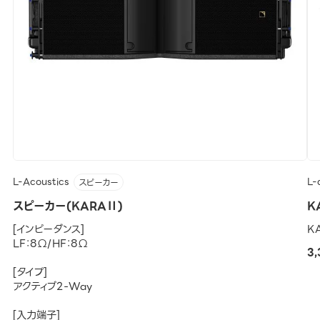
L-Acoustics
L-
スピーカー
スピーカー(KARAⅡ)
K
[インピーダンス]
K
LF：8Ω/HF：8Ω
3
[タイプ]
アクティブ2-Way
[入力端子]