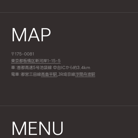
MAP
〒175-0081
東京都板橋区新河岸1-15-5
車：首都高速5号池袋線 中台ICから約3.4km
電車：都営三田線
高島平駅
,JR埼京線
浮間舟渡駅
MENU