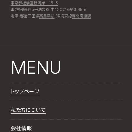
東京都板橋区新河岸1-15-5
車：首都高速5号池袋線 中台ICから約3.4km
電車：都営三田線
高島平駅
,JR埼京線
浮間舟渡駅
MENU
トップページ
私たちについて
会社情報