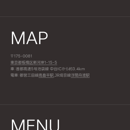
MAP
〒175-0081
東京都板橋区新河岸1-15-5
車：首都高速5号池袋線 中台ICから約3.4km
電車：都営三田線
高島平駅
,JR埼京線
浮間舟渡駅
MENU