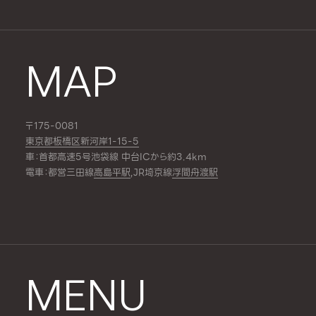
MAP
〒175-0081
東京都板橋区新河岸1-15-5
車：首都高速5号池袋線 中台ICから約3.4km
電車：都営三田線
高島平駅
,JR埼京線
浮間舟渡駅
MENU