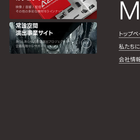
M
映像 / 音響 / 配信 /
その他の多彩な機材をラインナップ
常設空間
演出事業サイト
トップペ
ありとあらゆる空間演出プロジェクトを
私たちに
企画段階からサポート
会社情