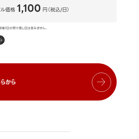
1,100
タル価格
円（税込/日）
前後1日の受け渡し日は含みません。
らから