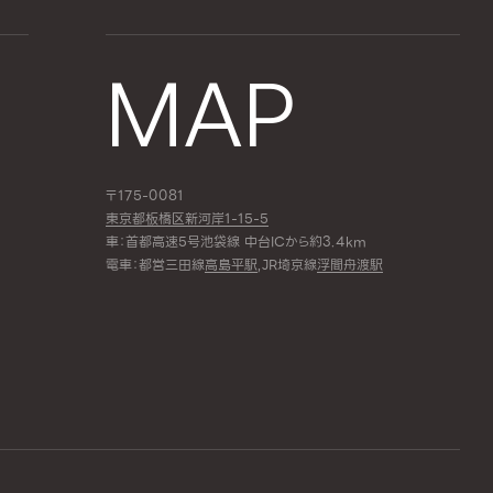
MAP
〒175-0081
東京都板橋区新河岸1-15-5
車：首都高速5号池袋線 中台ICから約3.4km
電車：都営三田線
高島平駅
,JR埼京線
浮間舟渡駅