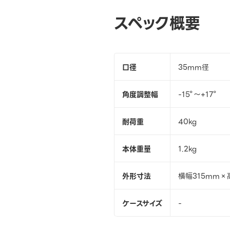
スペック概要
口径
35mm径
角度調整幅
-15°〜+17°
耐荷重
40kg
本体重量
1.2kg
外形寸法
横幅315mm×
ケースサイズ
-