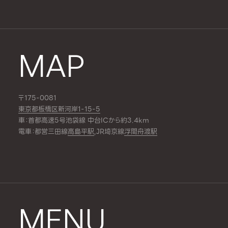
MAP
〒175-0081
東京都板橋区新河岸1-15-5
車：首都高速5号池袋線 中台ICから約3.4km
電車：都営三田線
高島平駅
,JR埼京線
浮間舟渡駅
MENU