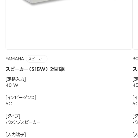
YAMAHA
B
スピーカー
スピーカー（S15W） 2個1組
ス
[定格入力]
[
40 W
4
[インピーダンス]
[
6Ω
6
[タイプ]
[
パッシブスピーカー
パ
[入力端子]
[