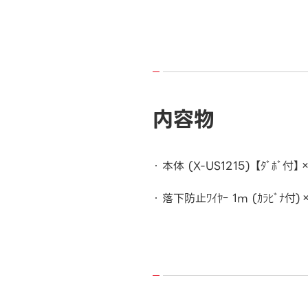
内容物
本体 (X-US1215) 【ﾀﾞﾎﾞ付】
落下防止ﾜｲﾔｰ 1m (ｶﾗﾋﾞﾅ付)