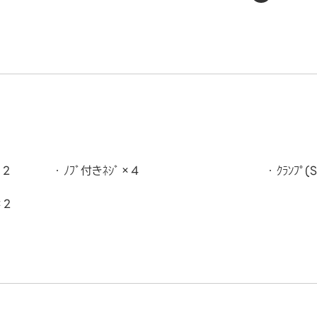
×2
ﾉﾌﾞ付きﾈｼﾞ×4
ｸﾗﾝﾌﾟ
×2