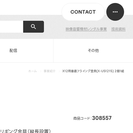
CONTACT
映像音響機材レンタル事業
技術資料
配信
その他
ホーム
事業紹介
X12用垂直フライング金具(X-US1215) 2個1組
308557
商品コード：
るリギング金具（縦長設置）