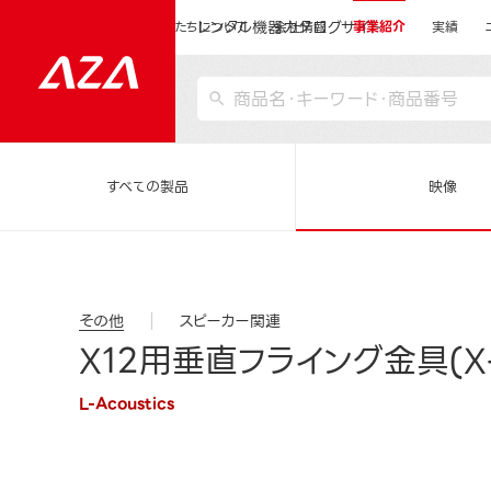
レンタル機器カタログサイト
運営会社サイトトップ
私たちについて
会社情報
事業紹介
実績
すべての製品
映像
その他
スピーカー関連
X12用垂直フライング金具(X-U
L-Acoustics