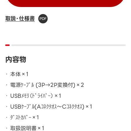
取説・仕様書
内容物
本体×1
電源ｹｰﾌﾞﾙ (3P→2P変換付)×2
USBﾒﾓﾘ（ﾄﾞﾗｲﾊﾞｰ）×1
USBｹｰﾌﾞﾙ(Aｺﾈｸﾀｵｽ～Cｺﾈｸﾀｵｽ)×1
ﾀﾞｽﾄｶﾊﾞｰ×1
取扱説明書×1