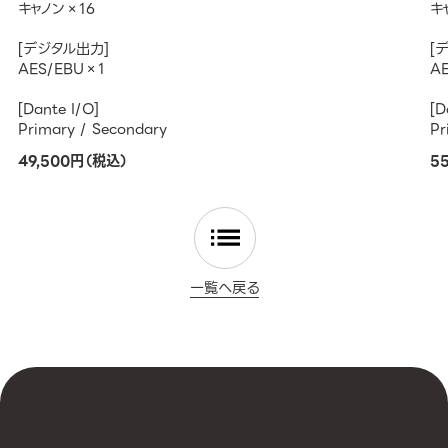
キャノン×16
キ
[デジタル出力]
[
AES/EBU×1
AE
[Dante I/O]
[D
Primary / Secondary
Pr
49,500円（税込）
5
一覧へ戻る