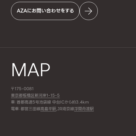
AZAにお問い合わせをする
MAP
〒175-0081
東京都板橋区新河岸1-15-5
車：首都高速5号池袋線 中台ICから約3.4km
電車：都営三田線
高島平駅
,JR埼京線
浮間舟渡駅