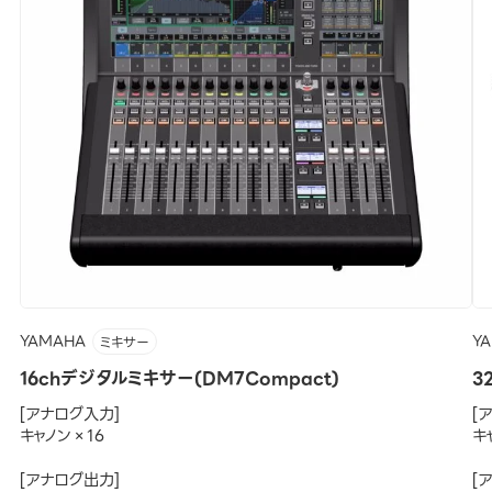
YAMAHA
Y
ミキサー
16chデジタルミキサー(DM7Compact)
3
[アナログ入力]
[
キャノン×16
キ
[アナログ出力]
[