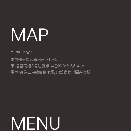
MAP
〒175-0081
東京都板橋区新河岸1-15-5
車：首都高速5号池袋線 中台ICから約3.4km
電車：都営三田線
高島平駅
,JR埼京線
浮間舟渡駅
MENU