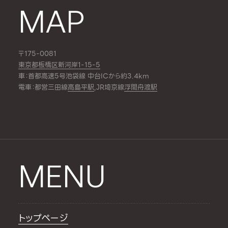
MAP
〒175-0081
東京都板橋区新河岸1-15-5
車：首都高速5号池袋線 中台ICから約3.4km
電車：都営三田線
高島平駅
,JR埼京線
浮間舟渡駅
MENU
トップページ