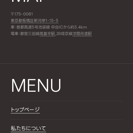
〒175-0081
東京都板橋区新河岸1-15-5
車：首都高速5号池袋線 中台ICから約3.4km
電車：都営三田線
高島平駅
,JR埼京線
浮間舟渡駅
MENU
トップページ
私たちについて