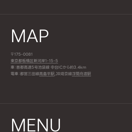
MAP
〒175-0081
東京都板橋区新河岸1-15-5
車：首都高速5号池袋線 中台ICから約3.4km
電車：都営三田線
高島平駅
,JR埼京線
浮間舟渡駅
MENU