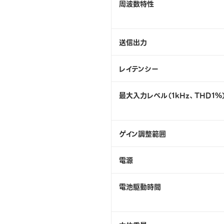
周波数特性
送信出力
レイテンシー
最大入力レベル（1kHz、THD1%
ゲイン調整範囲
電源
電池駆動時間