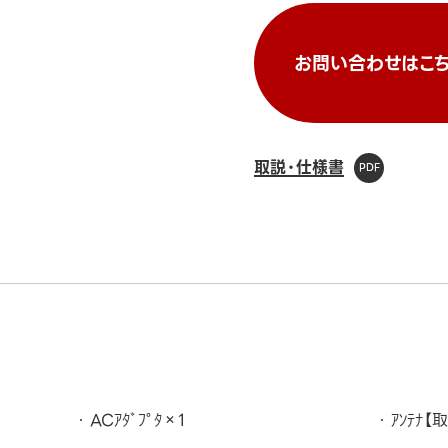
お問い合わせはこち
取説・仕様書
ACｱﾀﾞﾌﾟﾀ×1
ｱﾝﾃﾅ【