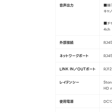
音声出力
■端
キャ
■チ
4ch
外部接続
RJ4
ネットワークポート
RJ45
LINK IN／OUTポート
RJ12
レイテンシー
Stan
HD m
使用電源
DC1