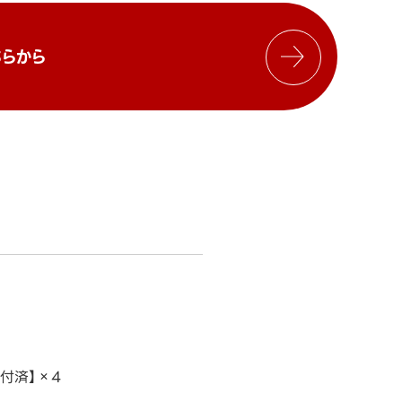
らから
取付済】×4