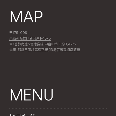
MAP
〒175-0081
東京都板橋区新河岸1-15-5
車：首都高速5号池袋線 中台ICから約3.4km
電車：都営三田線
高島平駅
,JR埼京線
浮間舟渡駅
MENU