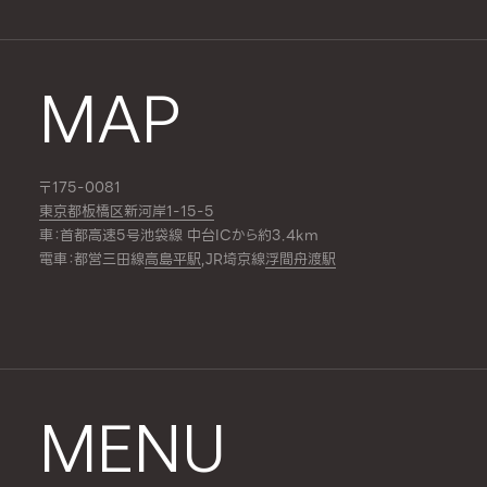
MAP
〒175-0081
東京都板橋区新河岸1-15-5
車：首都高速5号池袋線 中台ICから約3.4km
電車：都営三田線
高島平駅
,JR埼京線
浮間舟渡駅
MENU