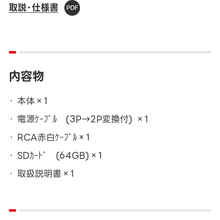
取説・仕様書
内容物
本体×1
電源ｹｰﾌﾞﾙ (3P→2P変換付) ×1
RCA赤白ｹｰﾌﾞﾙ×1
SDｶｰﾄﾞ (64GB)×1
取扱説明書×1