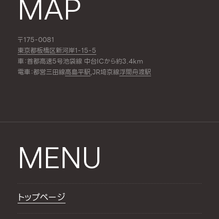
MAP
〒175-0081
東京都板橋区新河岸1-15-5
車：首都高速5号池袋線 中台ICから約3.4km
電車：都営三田線
高島平駅
,JR埼京線
浮間舟渡駅
MENU
トップページ