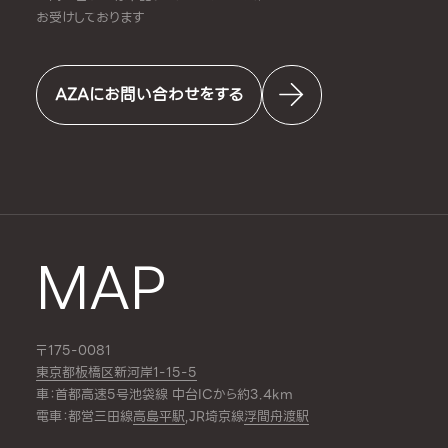
お受けしております
AZAにお問い合わせをする
MAP
〒175-0081
東京都板橋区新河岸1-15-5
車：首都高速5号池袋線 中台ICから約3.4km
電車：都営三田線
高島平駅
,JR埼京線
浮間舟渡駅