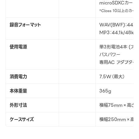
microSDXCカード (
*Class 10以上のカー
録音フォーマット
WAV(BWF)：44.1k/
MP3：44.1k/48kH
使用電源
単3形電池4本 (ア
バスパワー
専用AC アダプター (
消費電力
7.5W（最大）
本体重量
365g
外形寸法
横幅75mm×高さ17
ケースサイズ
横幅250mm×高さ