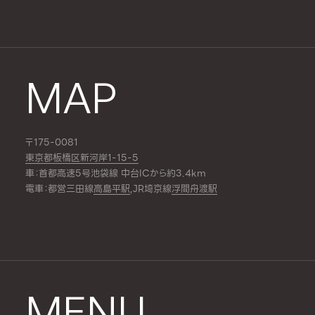
MAP
〒175-0081
東京都板橋区新河岸1-15-5
車：首都高速5号池袋線 中台ICから約3.4km
電車：都営三田線
高島平駅
,JR埼京線
浮間舟渡駅
MENU