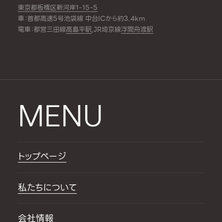
東京都板橋区新河岸1-15-5
車：首都高速5号池袋線 中台ICから約3.4km
電車：都営三田線
高島平駅
,JR埼京線
浮間舟渡駅
MENU
トップページ
私たちについて
会社情報