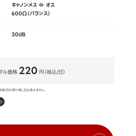
キャノンメス ⇔ オス
600Ω（バランス）
30dB
220
タル価格
円（税込/日）
前後1日の受け渡し日は含みません。