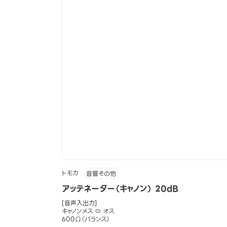
トモカ
音響その他
アッテネーター（キャノン） 20dB
[音声入出力]
キャノンメス ⇔ オス
600Ω（バランス）