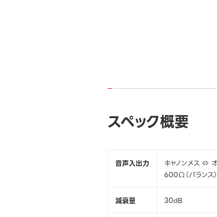
スペック概要
音声入出力
キャノンメス ⇔ 
600Ω（バランス
減衰量
30dB