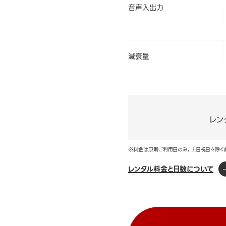
音声入出力
減衰量
レン
※料金は原則ご利用日のみ。土日祝日を除く
レンタル料金と日数について