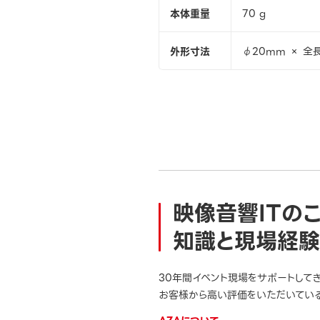
本体重量
70 g
外形寸法
φ20mm × 全長
映像音響ITの
知識と現場経験
30年間イベント現場をサポートして
お客様から高い評価をいただいている