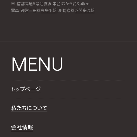
車：首都高速5号池袋線 中台ICから約3.4km
電車：都営三田線
高島平駅
,JR埼京線
浮間舟渡駅
MENU
トップページ
私たちについて
会社情報