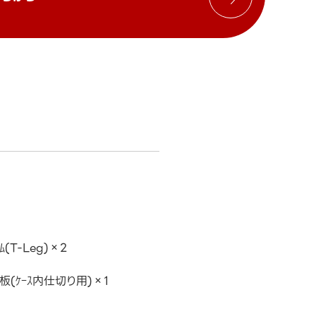
ﾑ(T-Leg)×2
ｯｸ板(ｹｰｽ内仕切り用)×1