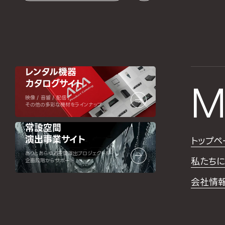
レンタル機器
カタログサイト
M
映像 / 音響 / 配信 /
その他の多彩な機材をラインナップ
常設空間
演出事業サイト
トップペ
ありとあらゆる空間演出プロジェクトを
私たちに
企画段階からサポート
会社情