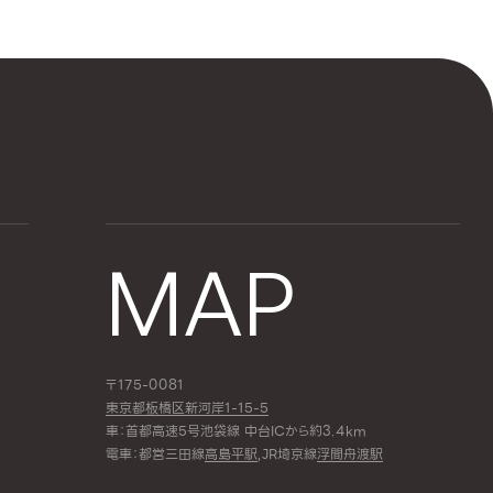
MAP
〒175-0081
東京都板橋区新河岸1-15-5
車：首都高速5号池袋線 中台ICから約3.4km
電車：都営三田線
高島平駅
,JR埼京線
浮間舟渡駅