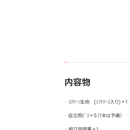
内容物
ｽｸﾘｰﾝ生地 (ｿﾌﾄｹｰｽ入り)×1
自立用ﾋﾞｽ×5（1本は予備）
組立説明書×1