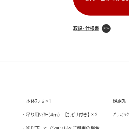
取説・仕様書
本体ﾌﾚｰﾑ×1
足組ﾌﾚｰ
吊り用ﾜｲﾔｰ(4m) 【ｶﾗﾋﾞﾅ付き】×2
ﾌﾟﾗｽﾁ
※以下、オプション脚をご利用の場合