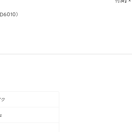
付済】×
D6010）
イク
z