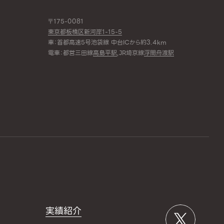
〒175-0081
東京都板橋区新河岸1-15-5
車：首都高速5号池袋線 中台ICから約3.4km
電車：都営三田線
高島平駅
,JR埼京線
浮間舟渡駅
実績紹介