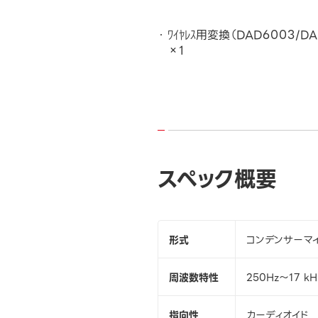
ﾜｲﾔﾚｽ用変換（DAD6003/DA
×1
スペック概要
形式
コンデンサーマ
周波数特性
250Hz～17 kH
指向性
カーディオイド