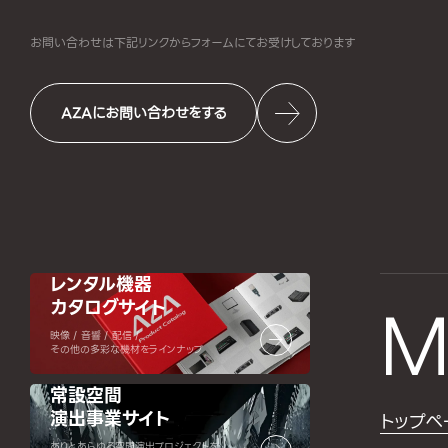
お問い合わせは下記リンクからフォームにて
お受けしております
AZAにお問い合わせをする
レンタル機器
カタログサイト
M
映像 / 音響 / 配信 /
その他の多彩な機材をラインナップ
常設空間
演出事業サイト
トップペ
ありとあらゆる空間演出プロジェクトを