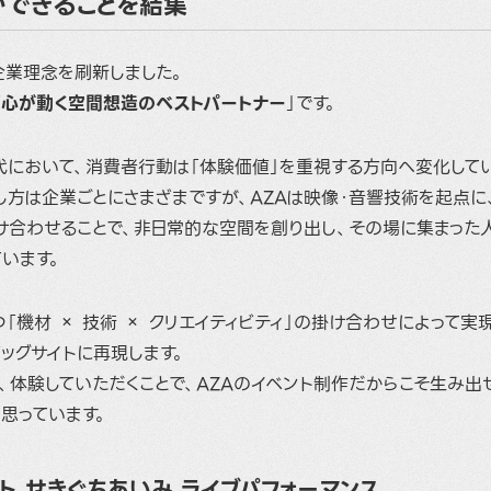
ができることを結集
企業理念を刷新しました。
「
心が動く空間想造のベストパートナー
」です。
代において、消費者行動は「体験価値」を重視する方向へ変化してい
方は企業ごとにさまざまですが、AZAは映像・音響技術を起点に
け合わせることで、非日常的な空間を創り出し、その場に集まった
います。
つ「機材 × 技術 × クリエイティビティ」の掛け合わせによって実
ッグサイトに再現します。
、体験していただくことで、AZAのイベント制作だからこそ生み
思っています。
ト せきぐちあいみ ライブパフォーマンス