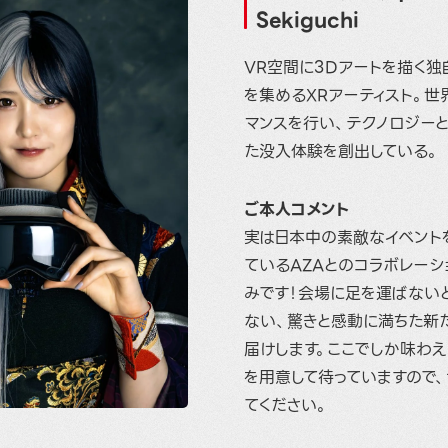
Sekiguchi
VR空間に3Dアートを描く
を集めるXRアーティスト。世
マンスを行い、テクノロジー
た没入体験を創出している。
ご本人コメント
実は日本中の素敵なイベント
ているAZAとのコラボレーシ
みです！会場に足を運ばない
ない、驚きと感動に満ちた新
届けします。ここでしか味わ
を用意して待っていますので
てください。