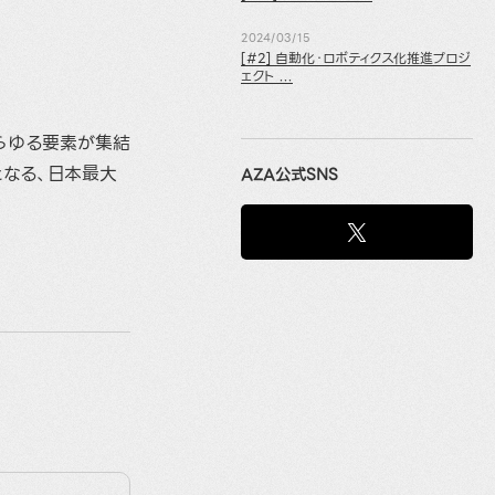
2024/03/15
[#2] 自動化・ロボティクス化推進プロジ
ェクト ...
らゆる要素が集結
となる、日本最大
AZA公式SNS