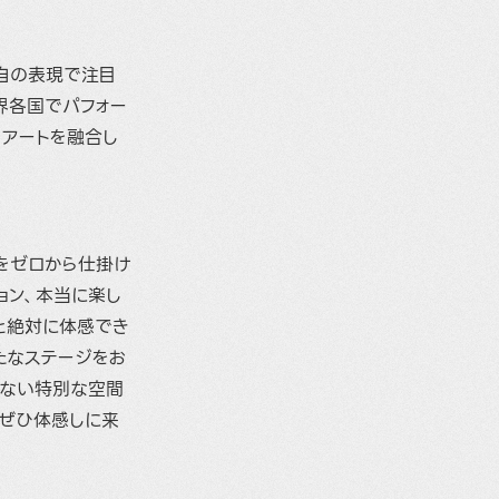
独自の表現で注目
界各国でパフォー
とアートを融合し
をゼロから仕掛け
ョン、本当に楽し
と絶対に体感でき
たなステージをお
えない特別な空間
、ぜひ体感しに来