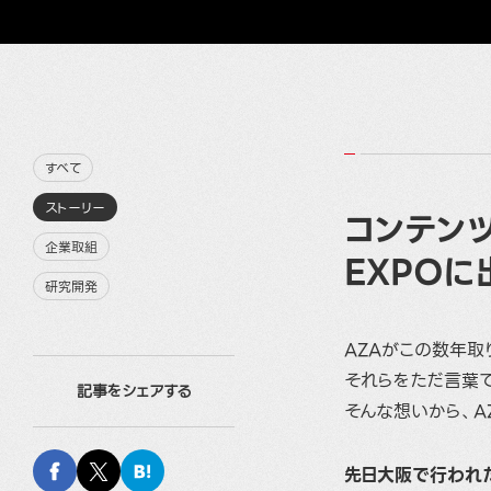
すべて
ストーリー
コンテンツ
企業取組
EXPOに
研究開発
AZAがこの数年取
それらをただ言葉
記事をシェアする
そんな想いから、A
先日大阪で行われた