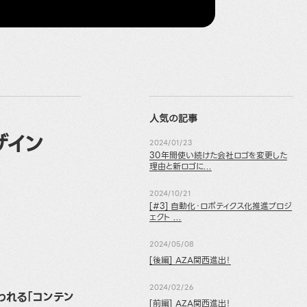
人気の記事
ザイン
2024/01/23
30年間使い続けた会社ロゴを変更した
理由と新ロゴに...
2024/10/21
[#3] 自動化・ロボティクス化推進プロジ
ェクト ...
2024/05/08
[後編] AZA関西進出！
2024/02/26
われる「コンテン
[前編] AZA関西進出！