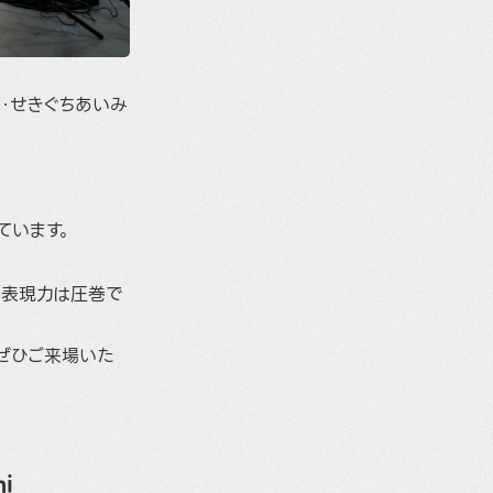
・せきぐちあいみ
ています。
の表現力は圧巻で
ぜひご来場いた
i