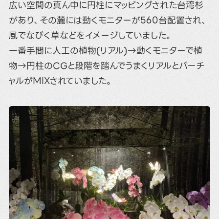
広い空間の真ん中に円柱にマッピングされた台湾杉
があり、その麓には動くモニターが560台配置され、
風でなびく草などをイメージしていました。
一番手間に人工の植物(リアル)→動くモニターで植
物→円柱のCGと段階を踏んでうまくリアルとバーチ
ャルがMIXされていました。