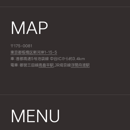
MAP
〒175-0081
東京都板橋区新河岸1-15-5
車：首都高速5号池袋線 中台ICから約3.4km
電車：都営三田線
高島平駅
,JR埼京線
浮間舟渡駅
MENU