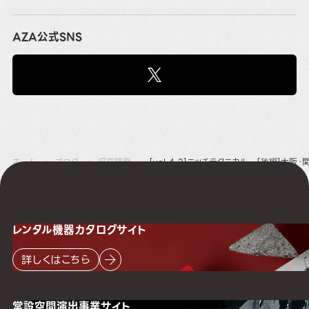
AZA公式SNS
ホーム
ブログ
研究開発
[vol.４-2]ニッチテクニカル – [後編]
レンタル機器
カタログサイト
詳しくはこちら
常設空間
演出事業サイト