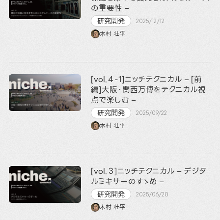
の重要性 –
研究開発
2025/12/12
木村 壮平
[vol.４-1]ニッチテクニカル – [前
編]大阪・関西万博をテクニカル視
点で楽しむ –
研究開発
2025/09/22
木村 壮平
[vol.３]ニッチテクニカル – デジタ
ルミキサーのすゝめ –
研究開発
2025/06/20
木村 壮平