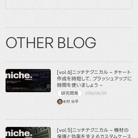
OTHER BLOG
[vol.6]ニッチテクニカル – チャート
作成を時短して、ブラッシュアップに
時間を使いましょう –
研究開発
2026/08/05
木村 壮平
[vol.5]ニッチテクニカル – 機材の
保護と効率を支えるカスタムケース