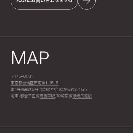
AZAにお問い合わせをする
MAP
〒175-0081
東京都板橋区新河岸1-15-5
車：首都高速5号池袋線 中台ICから約3.4km
電車：都営三田線
高島平駅
,JR埼京線
浮間舟渡駅