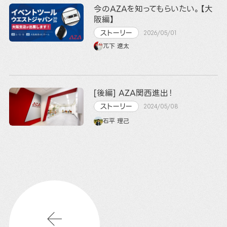
今のAZAを知ってもらいたい。【大
阪編】
ストーリー
2026/05/01
兀下 遼太
[後編] AZA関西進出！
ストーリー
2024/05/08
石平 理己