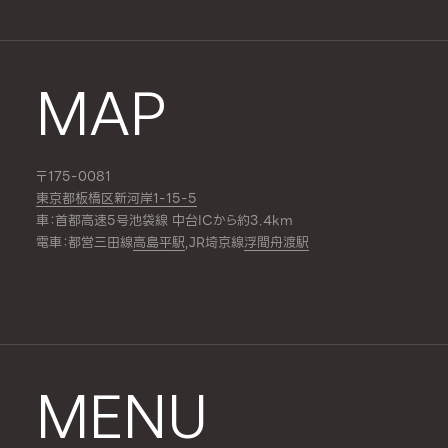
MAP
〒175-0081
東京都板橋区新河岸1-15-5
車：首都高速5号池袋線 中台ICから約3.4km
電車：都営三田線
高島平駅
,JR埼京線
浮間舟渡駅
MENU