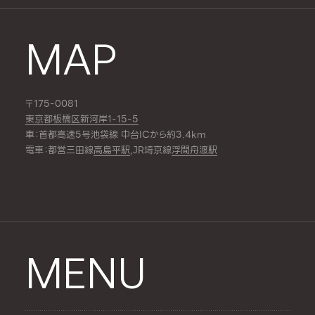
MAP
〒175-0081
東京都板橋区新河岸1-15-5
車：首都高速5号池袋線 中台ICから約3.4km
電車：都営三田線
高島平駅
,JR埼京線
浮間舟渡駅
MENU