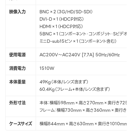
映像入力
BNC×2（3G/HD/SD-SDI）
DVI-D×1（HDCP対応）
HDMI×1（HDCP対応）
5BNC×1（コンポーネント・コンポジット・Sビデオ含
ミニD-sub15ピン×1（コンポーネント含む）
使用電源
AC200V～AC240V [7.7A] 50Hz/60Hz
消費電力
1510W
本体重量
49Kg（本体/レンズ含まず）
60.4Kg（フレーム+本体/レンズ含まず）
外形寸法
本体：横幅598mm×高さ270mm×奥行き725
フレーム：横幅730mm×高さ360mm×奥行き8
ケースサイズ
横幅844mm×高さ630mm×奥行き1010mm