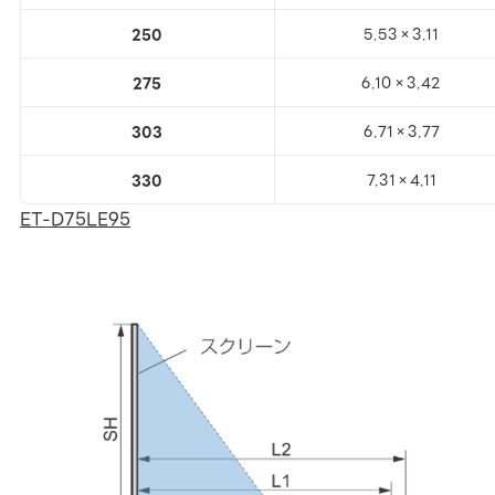
250
5.53×3.11
275
6.10×3.42
303
6.71×3.77
330
7.31×4.11
ET-D75LE95