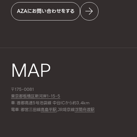
AZAにお問い合わせをする
MAP
〒175-0081
東京都板橋区新河岸1-15-5
車：首都高速5号池袋線 中台ICから約3.4km
電車：都営三田線
高島平駅
,JR埼京線
浮間舟渡駅