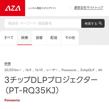
運営会社サイトトップ
レンタル機器カタログサイト
すべて
映像
音響
配信
その他
映像
20,001lm～
16:9
16:10
レーザー
Panasonic
3chipDLP
4K
3チップDLPプロジェクター
（PT-RQ35KJ）
Panasonic