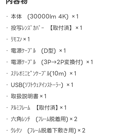
内容物
本体 (30000lm 4K) ×1
投写ﾚﾝｽﾞｶﾊﾞｰ 【取付済】 ×1
ﾘﾓｺﾝ×1
電源ｹｰﾌﾞﾙ (D型) ×1
電源ｹｰﾌﾞﾙ (3P→2P変換付) ×1
ｽﾃﾚｵﾐﾆﾋﾟﾝｹｰﾌﾞﾙ(10m) ×1
USB(ｿﾌﾄｳｪｱｲﾝｽﾄｰﾗｰ) ×1
取扱説明書×1
ｱﾙﾐﾌﾚｰﾑ 【取付済】×1
六角ﾚﾝﾁ (ﾌﾚｰﾑ脱着用)×2
ｳﾚﾀﾝ (ﾌﾚｰﾑ脱着下敷き用)×2