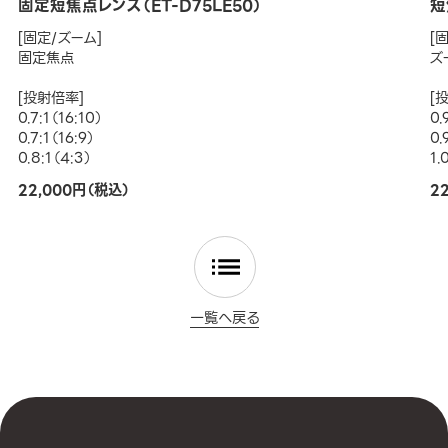
固定短焦点レンズ（ET-D75LE50）
短
[固定/ズーム]
[
固定焦点
ズ
[投射倍率]
[
0.7:1（16:10）
0.
0.7:1（16:9）
0.
0.8:1（4:3）
1.
22,000円（税込）
2
一覧へ戻る