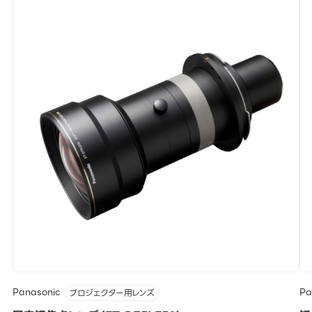
Panasonic
Pa
プロジェクター用レンズ