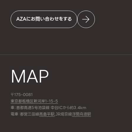
AZAにお問い合わせをする
MAP
〒175-0081
東京都板橋区新河岸1-15-5
車：首都高速5号池袋線 中台ICから約3.4km
電車：都営三田線
高島平駅
,JR埼京線
浮間舟渡駅