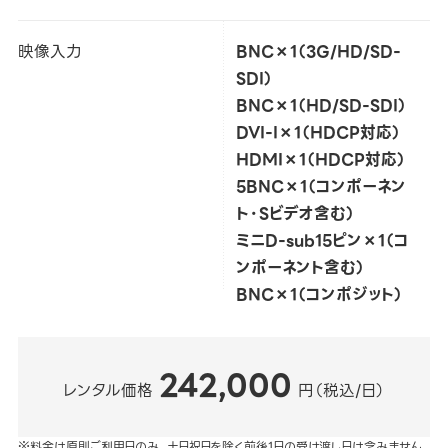
映像入力
BNC×1（3G/HD/SD-
SDI）
BNC×1（HD/SD-SDI）
DVI-I×1（HDCP対応）
HDMI×1（HDCP対応）
5BNC×1（コンポーネン
ト・Sビデオ含む）
ミニD-sub15ピン×1（コ
ンポーネント含む）
BNC×1（コンポジット）
242,000
レンタル価格
円（税込/日）
※料金は原則ご利用日のみ。土日祝日を除く前後1日の受け渡し日は含みません。