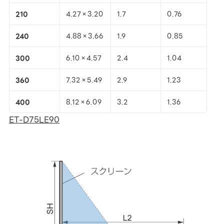
210
4.27×3.20
1.7
0.76
240
4.88×3.66
1.9
0.85
300
6.10×4.57
2.4
1.04
360
7.32×5.49
2.9
1.23
400
8.12×6.09
3.2
1.36
ET-D75LE90