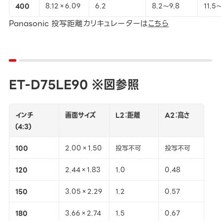
400
8.12×6.09
6.2
8.2～9.8
11.5
Panasonic 投写距離カリキュレーターは
こちら
ET-D75LE90 ※図参照
インチ
画面サイズ
L2：距離
A2：高さ
(4:3)
100
2.00×1.50
投写不可
投写不可
120
2.44×1.83
1.0
0.48
150
3.05×2.29
1.2
0.57
180
3.66×2.74
1.5
0.67