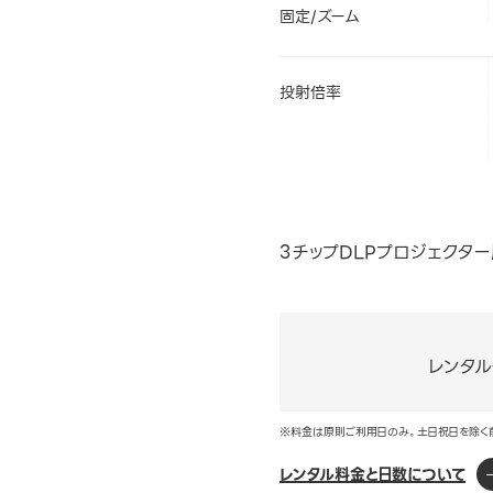
固定/ズーム
投射倍率
3チップDLPプロジェクタ
レンタ
※料金は原則ご利用日のみ。土日祝日を除く
レンタル料金と日数について