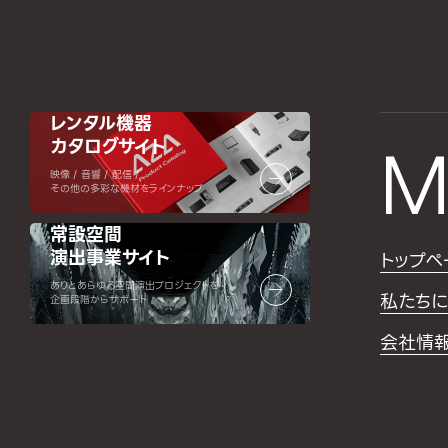
レンタル機器
カタログサイト
M
映像 / 音響 / 配信 /
その他の多彩な機材をラインナップ
常設空間
演出事業サイト
トップペ
ありとあらゆる空間演出プロジェクトを
私たちに
企画段階からサポート
会社情