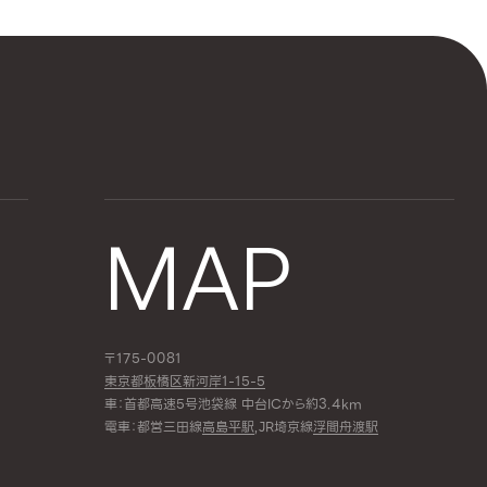
MAP
〒175-0081
東京都板橋区新河岸1-15-5
車：首都高速5号池袋線 中台ICから約3.4km
電車：都営三田線
高島平駅
,JR埼京線
浮間舟渡駅