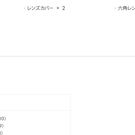
レンズカバー × 2
六角レン
:10）
9）
3）