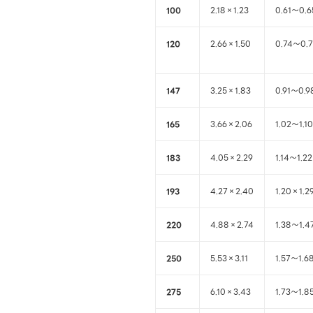
100
2.18×1.23
0.61～0.6
120
2.66×1.50
0.74～0.
147
3.25×1.83
0.91～0.9
165
3.66×2.06
1.02～1.10
183
4.05×2.29
1.14～1.22
193
4.27×2.40
1.20×1.2
220
4.88×2.74
1.38～1.4
250
5.53×3.11
1.57～1.6
275
6.10×3.43
1.73～1.8