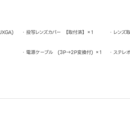
XGA)
投写レンズカバー 【取付済】 ×1
レンズ取
電源ケーブル (3P→2P変換付) ×1
ステレオ