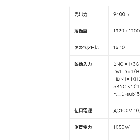
光出力
9400lm
解像度
1920×1200
アスペクト比
16:10
映像入力
BNC×1（3G/
DVI-D×1（
HDMI×1（H
5BNC×1（
ミニD-sub
使用電源
AC100V 10
消費電力
1050W