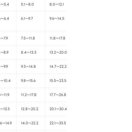
8～5.4
5.1～8.0
8.0～12.1
12.0～19.1
6～6.4
6.1～9.7
9.6～14.5
14.4～22.9
6～7.9
7.5～11.8
11.8～17.8
17.7～28.2
3～8.9
8.4～13.3
13.2～20.0
19.9～31.7
0～9.9
9.3～14.8
14.7～22.2
22.1～35.1
4～10.4
9.8～15.6
15.5～23.5
23.3～37.1
5～11.9
11.2～17.8
17.7～26.8
26.7～42.3
7～13.5
12.8～20.2
20.1～30.4
30.3～48.1
.6～14.9
14.0～22.2
22.1～33.5
33.4～53.0