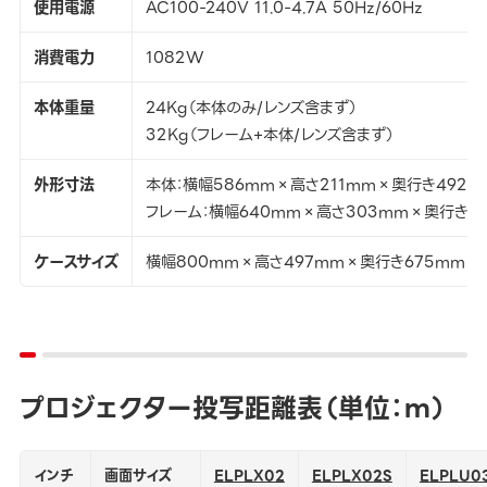
使用電源
AC100-240V 11.0-4.7A 50Hz/60Hz
消費電力
1082W
本体重量
24Kg（本体のみ/レンズ含まず）
32Kg（フレーム+本体/レンズ含まず）
外形寸法
本体：横幅586mm×高さ211mm×奥行き492m
フレーム：横幅640mm×高さ303mm×奥行き6
ケースサイズ
横幅800mm×高さ497mm×奥行き675mm
プロジェクター投写距離表（単位：ｍ）
インチ
画面サイズ
ELPLX02
ELPLX02S
ELPLU0