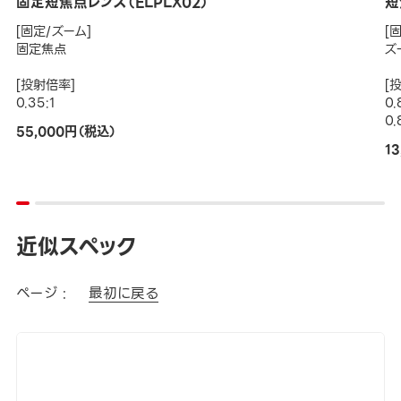
固定短焦点レンズ（ELPLX02）
短
[固定/ズーム]
[
固定焦点
ズ
[投射倍率]
[
0.35:1
0.
0.
55,000円（税込）
1
近似スペック
ページ :
最初に戻る