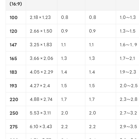
(16:9)
100
2.18×1.23
0.8
0.8
1.0～1.3
120
2.66×1.50
0.9
0.9
1.3～1.5
147
3.25×1.83
1.1
1.1
1.6～１．９
165
3.66×2.06
1.3
1.3
1.7～2.1
183
4.05×2.29
1.4
1.4
1.9～2.3
193
4.27×2.4
1.5
1.5
2.0～2.5
220
4.88×2.74
1.7
1.7
2.3～2.8
250
5.53×3.11
2.0
2.0
2.7～3.2
275
6.10×3.43
2.2
2.2
2.9～3.5