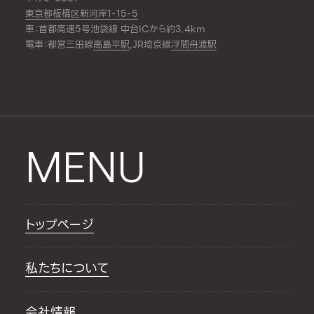
東京都板橋区新河岸1-15-5
車：首都高速5号池袋線 中台ICから約3.4km
電車：都営三田線
高島平駅
,JR埼京線
浮間舟渡駅
MENU
トップページ
私たちについて
会社情報