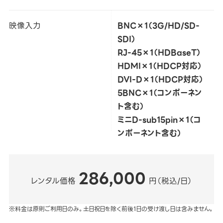
映像入力
BNC×1（3G/HD/SD-
SDI）
RJ-45×1（HDBaseT）
HDMI×1（HDCP対応）
DVI-D×1（HDCP対応）
5BNC×1（コンポーネン
ト含む）
ミニD-sub15pin×1（コ
ンポーネント含む）
286,000
レンタル価格
円（税込/日）
※料金は原則ご利用日のみ。土日祝日を除く前後1日の受け渡し日は含みません。