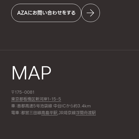
AZAにお問い合わせをする
MAP
〒175-0081
東京都板橋区新河岸1-15-5
車：首都高速5号池袋線 中台ICから約3.4km
電車：都営三田線
高島平駅
,JR埼京線
浮間舟渡駅